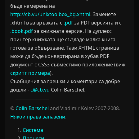
бъде намерена на
http://cb.vu/unixtoolbox_bg.xhtml
. Заменете
.xhtml във връзката с
.pdf
за PDF версията и с
.book.pdf
за книжната версия. На дуплекс
принтер книжката ще създаде малка книга
готова за обвързване.
Тази XHTML страница
може да бъде конвертирана в хубав PDF
документ с CSS3 съвместимо приложение (виж
скрипт примера
).
Съобщения за грешки и коментари са добре
дошли -
c@cb.vu
Colin Barschel.
©
Colin Barschel
and Vladimir Kolev 2007-2008.
Някои права запазени
.
Система
Процеси