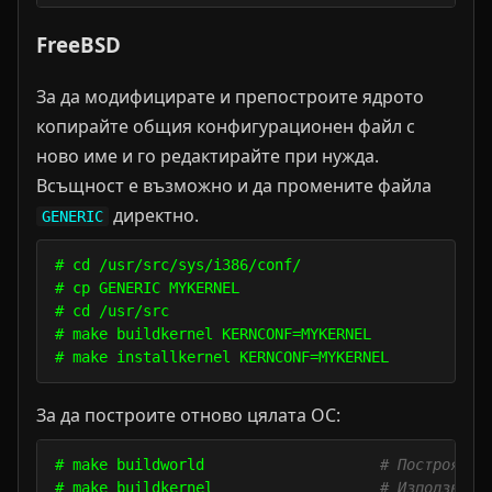
FreeBSD
За да модифицирате и препостроите ядрото
копирайте общия конфигурационен файл с
ново име и го редактирайте при нужда.
Всъщност е възможно и да промените файла
директно.
GENERIC
# cd /usr/src/sys/i386/conf/

# cp GENERIC MYKERNEL

# cd /usr/src

# make buildkernel KERNCONF=MYKERNEL

За да построите отново цялата ОС:
# make buildworld                    
# Построява 
# make buildkernel                   
# Използва K