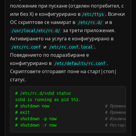
положение при пускане (отделен потребител, с
или без X) е конфигурирано в
. Всички
/etc/ttys
ОС скриптове се намират в
и в
/etc/rc.d/
за трети приложения.
/usr/local/etc/rc.d/
Активирането на услуга е конфигурирано в
и
.
/etc/rc.conf
/etc/rc.conf.local
Поведението по подразбиране е
конфигурирано в
.
/etc/defaults/rc.conf
Скриптовете отгоравят поне на старт|стоп|
статус.
# /etc/rc.d/sshd status

sshd is running as pid 552.

# shutdown now                       
# Премини в 
# exit                               
# Премини в 
# shutdown -p now                    
# Изключи и 
# shutdown -r now                    
# Рестартира