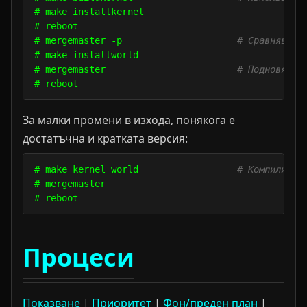
# make installkernel

# reboot

# mergemaster -p                     
# Сравнява с
# make installworld

# mergemaster                        
# Подновява 
За малки промени в изхода, понякога е
достатъчна и кратката версия:
# make kernel world                  
# Компилира 
# mergemaster

Процеси
Показване
|
Приоритет
|
Фон/преден план
|