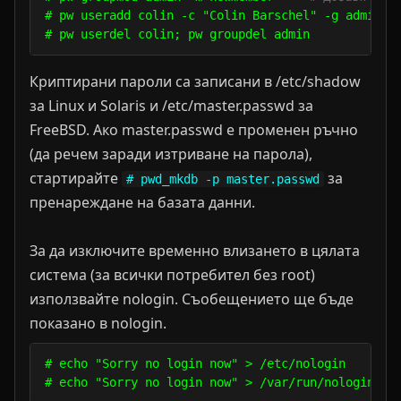
# pw useradd colin -c "Colin Barschel" -g admin -m
Криптирани пароли са записани в /etc/shadow
за Linux и Solaris и /etc/master.passwd за
FreeBSD. Ако master.passwd е променен ръчно
(да речем заради изтриване на парола),
стартирайте
за
# pwd_mkdb -p master.passwd
пренареждане на базата данни.
За да изключите временно влизането в цялата
система (за всички потребител без root)
използвайте nologin. Съобещението ще бъде
показано в nologin.
# echo "Sorry no login now" > /etc/nologin       
# echo "Sorry no login now" > /var/run/nologin   