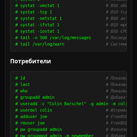
# systat -vmstat 1                   
# BSD обобще
# systat -tcp 1                      
# BSD tcp вр
# systat -netstat 1                  
# BSD активн
# systat -ifstat 1                   
# BSD мрежов
# systat -iostat 1                   
# BSD CPU an
# tail -n 500 /var/log/messages      
# Последните
# tail /var/log/warn                 
# Системни п
Потребители
# id                                 
# Показва ак
# last                               
# Показва по
# who                                
# Показва ко
# groupadd admin                     
# Добавя гру
# useradd -c "Colin Barschel" -g admin -m colin

# userdel colin                      
# Изтрива по
# adduser joe                        
# FreeBSD до
# rmuser joe                         
# FreeBSD из
# pw groupadd admin                  
# Използва p
# pw groupmod admin -m newmember     
# Добавя нов