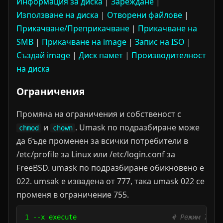
Информация за диска
|
Зареждане
|
Използване на диска
|
Отворени файлове
|
Прикачване/Преприкачване
|
Прикачване на
SMB
|
Прикачване на image
|
Запис на ISO
|
Създай image
|
Диск памет
|
Производителност
на диска
Ограничения
Промяна на ограничения и собственост с
и
. Umask по подразбиране може
chmod
chown
да бъде променен за всички потребители в
/etc/profile за Linux или /etc/login.conf за
FreeBSD. umask по подразбиране обикновено е
022. umsak е извадена от 777, така umask 022 се
променя в ограничение 755.
1 --x execute                        
# Режим 764 