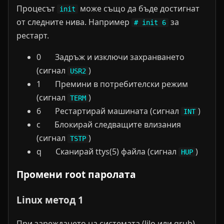
Процесът
може също да бъде достигнат
init
от следните нива. Например
за
# init 6
рестарт.
0 Задръж и изключи захранването
(сигнал
)
USR2
1 Премини в потребителски режим
(сигнал
)
TERM
6 Рестартирай машината (сигнал
)
INT
c Блокирай следващите влизания
(сигнал
)
TSTP
q Сканирай ttys(5) файла (сигнал
)
HUP
Промени root паролата
Linux метод 1
При зареждането на системата (lilo или grub),