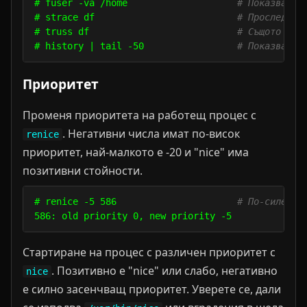
# fuser -va /home                    
# Показва пр
# strace df                          
# Проследява
# truss df                           
# Същото кат
# history | tail -50                 
# Показва по
Приоритет
Променя приоритета на работещ процес с
. Негативни числа имат по-висок
renice
приоритет, най-малкото е -20 и "nice" има
позитивни стойности.
# renice -5 586                      
# По-силен п
Стартиране на процес с различен приоритет с
. Позитивно е "nice" или слабо, негативно
nice
е силно засенчващ приоритет. Уверете се, дали