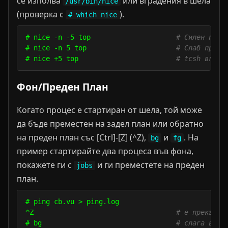
се изполва
или вградения в шела
/usr/bin/nice
(проверка с
).
# which nice
# nice -n -5 top                     
# Силен прио
# nice -n 5 top                      
# Слаб приео
# nice +5 top                        
# tcsh вград
Фон/Преден План
Когато процес е стартиран от шела, той може
да бъде преместен на задел план или обратно
на преден план със [Ctrl]-[Z] (^Z),
и
. На
bg
fg
пример стартирайте два процеса във фона,
покажете ги с
и ги преместете на преден
jobs
план.
# ping cb.vu > ping.log

^Z                                   
# е прекъсна
# bg                                 
# слага във 