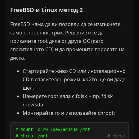
FreeBSD и Linux метод 2
FreeBSD няма да ви позовли да се измъкнете
само с прост init трик. Решението е да
прикачите root дяла от друга ОС (като
спасителното CD) и да промените паролата на
диска.
Стартирайте живо CD или инсталационно
CD в спасителен режим, който ще ви даде
шел.
Намерете root дяла с fdisk н.пр. fdisk
/dev/sda
Монтирайте го и използвайте chroot:
# mount -o rw /dev/ad4s3a /mnt

# chroot /mnt                        
# chroot в /