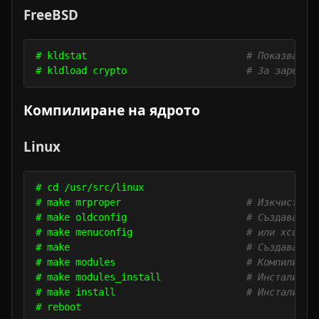
FreeBSD
# kldstat                            
# Показва вс
# kldload crypto                     
# За зарежда
Компилиране на ядрото
Linux
# cd /usr/src/linux

# make mrproper                      
# Изкчиства 
# make oldconfig                     
# Създава но
# make menuconfig                    
# или xconfi
# make                               
# Създава ко
# make modules                       
# Компилира 
# make modules_install               
# Инсталира 
# make install                       
# Инсталира 