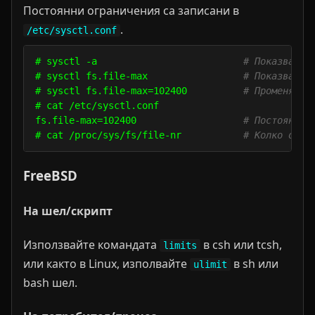
Постоянни ограничения са записани в
.
/etc/sysctl.conf
# sysctl -a                          
# Показва вс
# sysctl fs.file-max                 
# Показва ма
# sysctl fs.file-max=102400          
# Променя ма
# cat /etc/sysctl.conf

fs.file-max=102400                   
# Постоянен 
# cat /proc/sys/fs/file-nr           
# Колко опис
FreeBSD
На шел/скрипт
Използвайте командата
в csh или tcsh,
limits
или както в Linux, изполвайте
в sh или
ulimit
bash шел.