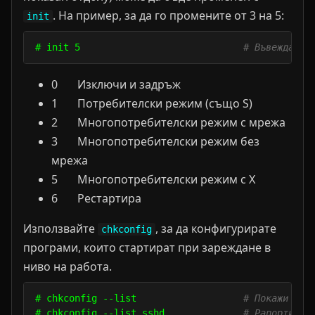
. На пример, за да го промените от 3 на 5:
init
# init 5                             
# Въвежда ни
0 Изключи и задръж
1 Потребителски режим (също S)
2 Многопотребителски режим с мрежа
3 Многопотребителски режим без
мрежа
5 Многопотребителски режим с Х
6 Рестартира
Използвайте
, за да конфигурирате
chkconfig
програми, които стартират при зареждане в
ниво на работа.
# chkconfig --list                   
# Покажи вси
# chkconfig --list sshd              
# Рапортира 