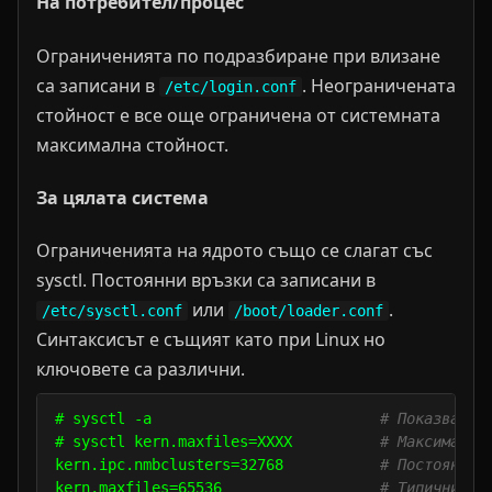
На потребител/процес
Ограниченията по подразбиране при влизане
са записани в
. Неограничената
/etc/login.conf
стойност е все още ограничена от системната
максимална стойност.
За цялата система
Ограниченията на ядрото също се слагат със
sysctl. Постоянни връзки са записани в
или
.
/etc/sysctl.conf
/boot/loader.conf
Синтаксисът е същият като при Linux но
ключовете са различни.
# sysctl -a                          
# Показва вс
# sysctl kern.maxfiles=XXXX          
# Максимален
kern.ipc.nmbclusters=32768           
# Постоянна 
kern.maxfiles=65536                  
# Типични ст