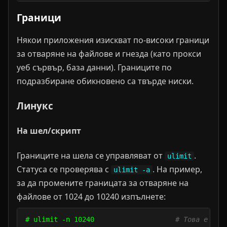
Граници
Някои приложения изискват по-високи граници
за отваряне на файлове и гнезда (като прокси
уеб сървър, база данни). Границите по
подразбиране обикновено са твърде ниски.
Линукс
На шел/скрипт
Границите на шела се управляват от
.
ulimit
Статуса се проверява с
. На пример,
ulimit -a
за да промените границата за отваряне на
файлове от 1024 до 10240 изпълнете:
# ulimit -n 10240                    
# Това е вал