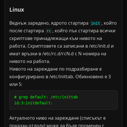
Linux
Веднъж заредено, ядрото стартира
, който
init
после стартира
, който пък стартира всички
rc
скриптове принадлежащи към нивото на
работа. Скриптовете са записани в /etc/init.d и
имат връзки в /etc/rc.d/rcN.d с N номера на
нивото на работа.
Нивото на зареждане по подразбиране е
конфигурирано в /etc/inittab. Обикновено е 3
или 5:
# grep default: /etc/inittab                      
Актуалното ниво на зареждане (списъкът е
показан отдолу) може да бъде променен с