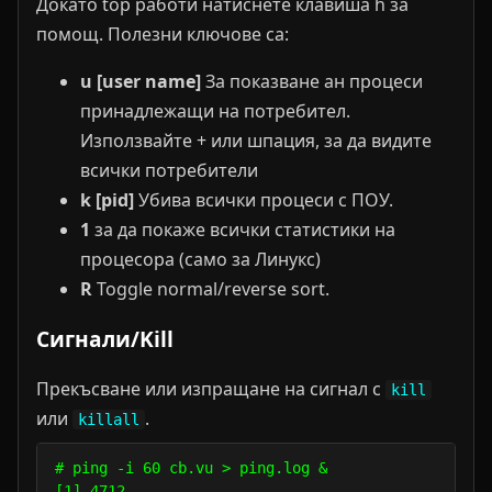
Докато top работи натиснете клавиша h за
помощ. Полезни ключове са:
u [user name]
За показване ан процеси
принадлежащи на потребител.
Използвайте + или шпация, за да видите
всички потребители
k [pid]
Убива всички процеси с ПОУ.
1
за да покаже всички статистики на
процесора (само за Линукс)
R
Toggle normal/reverse sort.
Сигнали/Kill
Прекъсване или изпращане на сигнал с
kill
или
.
killall
# ping -i 60 cb.vu > ping.log &

[1] 4712
