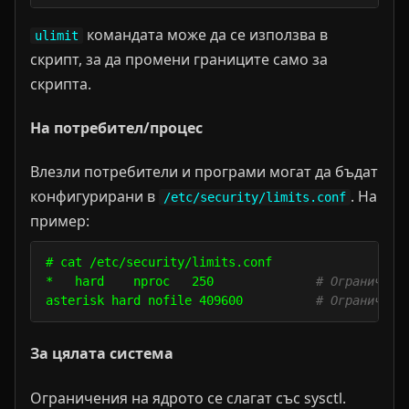
командата може да се използва в
ulimit
скрипт, за да промени границите само за
скрипта.
На потребител/процес
Влезли потребители и програми могат да бъдат
конфигурирани в
. На
/etc/security/limits.conf
пример:
# cat /etc/security/limits.conf

*   hard    nproc   250              
# Ограничава
asterisk hard nofile 409600          
# Ограничава
За цялата система
Ограничения на ядрото се слагат със sysctl.