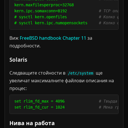
kern.maxfilesperproc=32768

kern.ipc.somaxconn=8192              
# TCP опашка
# sysctl kern.openfiles              
# Колко файл
# sysctl kern.ipc.numopensockets     
# Колко отво
Виж
FreeBSD handbook Chapter 11
за
подробности.
Solaris
Следващите стойности в
ще
/etc/system
увеличат максималните файлови описания на
процес:
set rlim_fd_max = 4096               
# Твърда гра
set rlim_fd_cur = 1024               
# Мека грани
Нива на работа