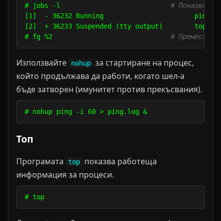
# jobs -l                            
# Показва пр
[1]  - 36232 Running                       ping cb
[2]  + 36233 Suspended (tty output)        top

# fg %2                              
# Премества 
Използвайте
за стартиране на процес,
nohup
който продължава да работи, когато шел-а
бъде затворен (имунитет против прекъсвания).
Топ
Програмата
показва работеща
top
информация за процеси.
# top