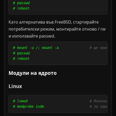
# passwd

Като алтернатива във FreeBSD, стартирайте
потребителски режим, монтирайте отново / rw
и използвайте passwd.
# mount -u /; mount -a               
# ще прикачи
# passwd

Модули на ядрото
Linux
# lsmod                              
# Показва вс
# modprobe isdn                      
# За зарежда