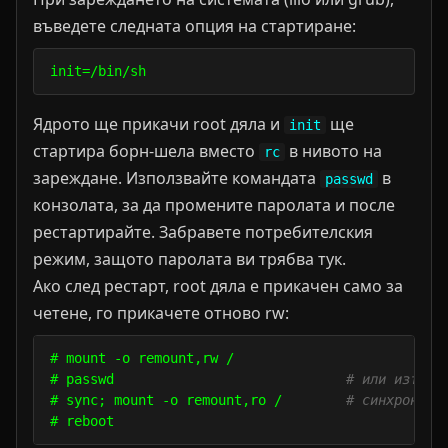
въведете следната опция на стартиране:
init=/bin/sh
Ядрото ще прикачи root дяла и
ще
init
стартира борн-шела вместо
в нивото на
rc
зареждане. Използвайте командата
в
passwd
конзолата, за да промените паролата и после
рестартирайте. Забравете потребителския
режим, защото паролата ви трябва тук.
Ако след рестарт, root дяла е прикачен само за
четене, го прикачете отново rw:
# mount -o remount,rw /

# passwd                             
# или изтрий
# sync; mount -o remount,ro /        
# синхронизи