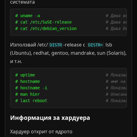
системата
# uname -a                           
# Дава верси
# cat /etc/SuSE-release              
# Дава верси
# cat /etc/debian_version            
# Дава Debia
Използвай /etc/
-release с
lsb
DISTR
DISTR=
(Ubuntu), redhat, gentoo, mandrake, sun (Solaris),
и т.н.
# uptime                             
# Показва ко
# hostname                           
# име на хос
# hostname -i                        
# Показва IP
# man hier                           
# Описание н
# last reboot                        
# Показва ис
Информация за хардуера
Хардуер открит от ядрото