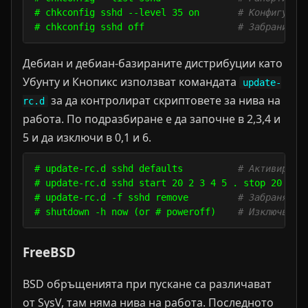
# chkconfig sshd --level 35 on       
# Конфигурир
# chkconfig sshd off                 
# Забрани ss
Дебиан и дебиан-базираните дистрибуции като
Убунту и Кнопикс използват командата
update-
за да контролират скриптовете за нива на
rc.d
работа. По подразбиране е да започне в 2,3,4 и
5 и да изключи в 0,1 и 6.
# update-rc.d sshd defaults          
# Активира s
# update-rc.d sshd start 20 2 3 4 5 . stop 20 0 1
# update-rc.d -f sshd remove         
# Забранява 
# shutdown -h now (or # poweroff)    
# Изключва и
FreeBSD
BSD обръщенията при пускане са различават
от SysV, там няма нива на работа. Последното