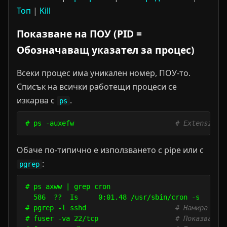
Топ
|
Kill
Показване на ПОУ (PID =
Обозначаващ указател за процес)
Всеки процес има уникален номер, ПОУ-то.
Списък на всички работещи процеси се
изкарва с
.
ps
# ps -auxefw                         
# Extensive 
Обаче по-типично е използването с pipe или с
:
pgrep
# ps axww | grep cron

  586  ??  Is     0:01.48 /usr/sbin/cron -s

# pgrep -l sshd                      
# Намира ПОУ
# fuser -va 22/tcp                   
# Показва пр