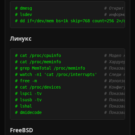
# dmesg                              
# Открит хар
# lsdev                              
# информация
# dd if=/dev/mem bs=1k skip=768 count=256 2>/dev/
Линукс
# cat /proc/cpuinfo                  
# Модел на п
# cat /proc/meminfo                  
# Хардуерна 
# grep MemTotal /proc/meminfo        
# Показва фи
# watch -n1 'cat /proc/interrupts'   
# Следи пост
# free -m                            
# Използвана
# cat /proc/devices                  
# Конфигурир
# lspci -tv                          
# Показва PC
# lsusb -tv                          
# Показва US
# lshal                              
# Показва сп
# dmidecode                          
# Показва DM
FreeBSD