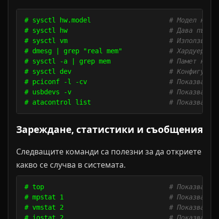
# sysctl hw.model                    
# Модел на п
# sysctl hw                          
# Дава пълна
# sysctl vm                          
# Използвана
# dmesg | grep "real mem"            
# Хардуерна 
# sysctl -a | grep mem               
# Памет на н
# sysctl dev                         
# Конфигурир
# pciconf -l -cv                     
# Показва PC
# usbdevs -v                         
# Показва US
# atacontrol list                    
# Показва AT
Зареждане, статистики и съобщения
Следващите команди са полезни за да откриете
какво се случва в системата.
# top                                
# Показва и 
# mpstat 1                           
# Показва ст
# vmstat 2                           
# Показва ст
# iostat 2                           
# Показва I/