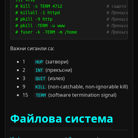
# kill -s TERM 4712                  
# същото кат
# killall -1 httpd                   
# Прекъсва(у
# pkill -9 http                      
# Прекъсва T
# pkill -TERM -u www                 
# Прекъсва T
# fuser -k -TERM -m /home            
# Прекъсва в
Важни сиганли са:
1
(затвори)
HUP
2
(прекъсни)
INT
3
(излез)
QUIT
9
(non-catchable, non-ignorable kill)
KILL
15
(software termination signal)
TERM
Файлова система