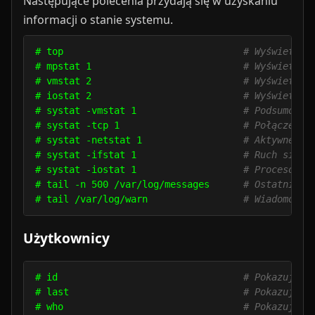
Następujące polecenia przydają się w uzyskaniu
informacji o stanie systemu.
# top                                
# Wyświetla 
# mpstat 1                           
# Wyświetla 
# vmstat 2                           
# Wyświetla 
# iostat 2                           
# Wyświetla 
# systat -vmstat 1                   
# Podsumowan
# systat -tcp 1                      
# Połączenia
# systat -netstat 1                  
# Aktywne po
# systat -ifstat 1                   
# Ruch sieci
# systat -iostat 1                   
# Procesor i
# tail -n 500 /var/log/messages      
# Ostatnie 5
# tail /var/log/warn                 
# Wiadomości
Użytkownicy
# id                                 
# Pokazuje i
# last                               
# Pokazuje o
# who                                
# Pokazuje k