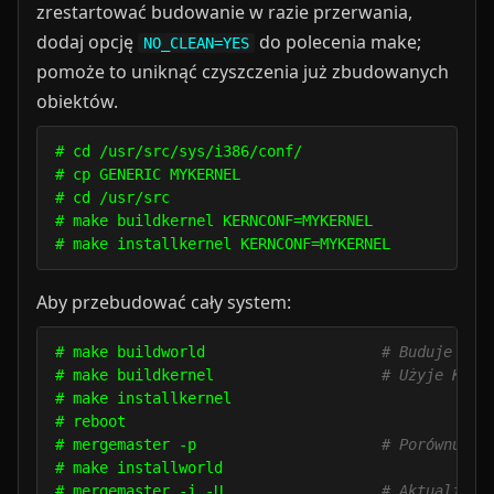
zrestartować budowanie w razie przerwania,
dodaj opcję
do polecenia make;
NO_CLEAN=YES
pomoże to uniknąć czyszczenia już zbudowanych
obiektów.
# cd /usr/src/sys/i386/conf/

# cp GENERIC MYKERNEL

# cd /usr/src

# make buildkernel KERNCONF=MYKERNEL

Aby przebudować cały system:
# make buildworld                    
# Buduje cał
# make buildkernel                   
# Użyje KERN
# make installkernel

# reboot

# mergemaster -p                     
# Porównuje 
# make installworld

# mergemaster -i -U                  
# Aktualizuj