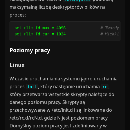
maksymalną liczbę deskryptorów plików na
proces:
set rlim_fd_max = 4096               
# Twardy lim
set rlim_fd_cur = 1024               
# Miękki lim
Poziomy pracy
Linux
W czasie uruchamiania systemu jądro uruchamia
proces
, który następnie uruchamia
,
init
rc
który przetwarza wszystkie skrypty należące do
danego poziomu pracy. Skrypty są
przechowywane w /etc/init.d i są linkowane do
/etc/rc.d/rcN.d, gdzie N jest poziomem pracy
Domyślny poziom pracy jest zdefiniowany w