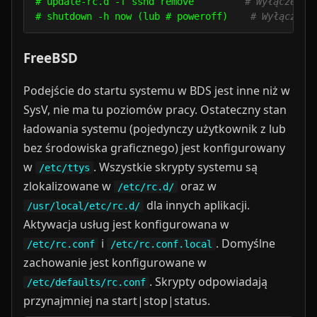
# update-rc.d -f sshd remove         
# Wyłączenie
# shutdown -h now (lub # poweroff)    
# Wyłączeni
FreeBSD
Podejście do startu systemu w BDS jest inne niż w
SysV, nie ma tu poziomów pracy. Ostateczny stan
ładowania systemu (pojedynczy użytkownik z lub
bez środowiska graficznego) jest konfigurowany
w
. Wszystkie skrypty systemu są
/etc/ttys
zlokalizowane w
oraz w
/etc/rc.d/
dla innych aplikacji.
/usr/local/etc/rc.d/
Aktywacja usług jest konfigurowana w
i
. Domyślne
/etc/rc.conf
/etc/rc.conf.local
zachowanie jest konfigurowane w
. Skrypty odpowiadają
/etc/defaults/rc.conf
przynajmniej na start|stop|status.