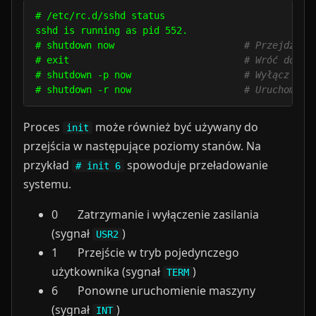
# /etc/rc.d/sshd status

sshd is running as pid 552.

# shutdown now                       
# Przejdź w 
# exit                               
# Wróć do tr
# shutdown -p now                    
# Wyłącz i z
# shutdown -r now                    
# Uruchom po
Proces
może również być używany do
init
przejścia w następujące poziomy stanów. Na
przykład
spowoduje przeładowanie
# init 6
systemu.
0 Zatrzymanie i wyłączenie zasilania
(sygnał
)
USR2
1 Przejście w tryb pojedynczego
użytkownika (sygnał
)
TERM
6 Ponowne uruchomienie maszyny
(sygnał
)
INT