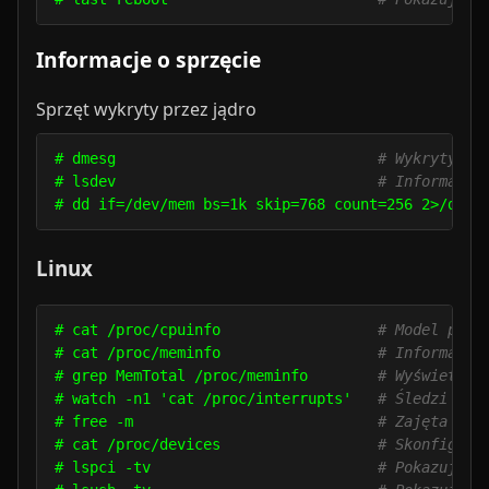
Informacje o sprzęcie
Sprzęt wykryty przez jądro
# dmesg                              
# Wykryty sp
# lsdev                              
# Informacje
# dd if=/dev/mem bs=1k skip=768 count=256 2>/dev/
Linux
# cat /proc/cpuinfo                  
# Model proc
# cat /proc/meminfo                  
# Informacje
# grep MemTotal /proc/meminfo        
# Wyświetla 
# watch -n1 'cat /proc/interrupts'   
# Śledzi zmi
# free -m                            
# Zajęta i w
# cat /proc/devices                  
# Skonfiguro
# lspci -tv                          
# Pokazuje u