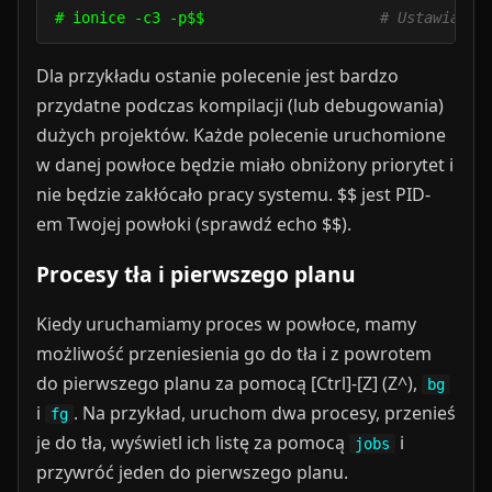
# ionice -c3 -p$$                    
# Ustawia ak
Dla przykładu ostanie polecenie jest bardzo
przydatne podczas kompilacji (lub debugowania)
dużych projektów. Każde polecenie uruchomione
w danej powłoce będzie miało obniżony priorytet i
nie będzie zakłócało pracy systemu. $$ jest PID-
em Twojej powłoki (sprawdź echo $$).
Procesy tła i pierwszego planu
Kiedy uruchamiamy proces w powłoce, mamy
możliwość przeniesienia go do tła i z powrotem
do pierwszego planu za pomocą [Ctrl]-[Z] (Z^),
bg
i
. Na przykład, uruchom dwa procesy, przenieś
fg
je do tła, wyświetl ich listę za pomocą
i
jobs
przywróć jeden do pierwszego planu.