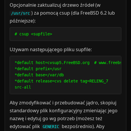
Opcjonalnie zaktualizuj drzewo źródeł (w
) za pomocą csup (dla FreeBSD 6.2 lub
/usr/src
późniejsze):
# csup <supfile>
Używam następującego pliku supfile:
*default host=cvsup5.FreeBSD.org  # www.freebsd.or
*default prefix=/usr 

*default base=/var/db

*default release=cvs delete tag=RELENG_7

Aby zmodyfikować i przebudować jądro, skopiuj
standardowy plik konfiguracyjny zmieniając jego
nazwę i edytuj go wg potrzeb (możesz też
edytować plik
bezpośrednio). Aby
GENERIC