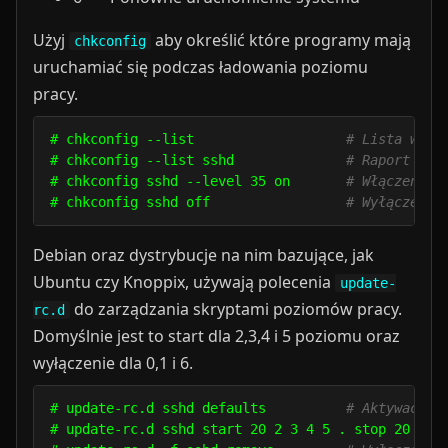
Użyj
aby określić które programy mają
chkconfig
uruchamiać się podczas ładowania poziomu
pracy.
# chkconfig --list                   
# Lista wszy
# chkconfig --list sshd              
# Raport sta
# chkconfig sshd --level 35 on       
# Włączenie 
# chkconfig sshd off                 
# Wyłączenie
Debian oraz dystrybucje na nim bazujące, jak
Ubuntu czy Knoppix, używają polecenia
update-
do zarządzania skryptami poziomów pracy.
rc.d
Domyślnie jest to start dla 2,3,4 i 5 poziomu oraz
wyłączenie dla 0,1 i 6.
# update-rc.d sshd defaults          
# Aktywacja 
# update-rc.d sshd start 20 2 3 4 5 . stop 20 0 1