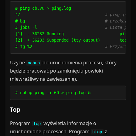
# ping cb.vu > ping.log

^Z                                   
# ping jest 
# bg                                 
# przekazany
# jobs -l                            
# Lista proc
[1]  - 36232 Running                       ping cb
[2]  + 36233 Suspended (tty output)        top

# fg %2                              
# Przywrócen
Użycie
do uruchomienia procesu, który
nohup
będzie pracować po zamknięciu powłoki
(niewrażliwy na zawieszanie).
Top
Program
wyświetla informacje o
top
uruchomione procesach. Program
z
htop