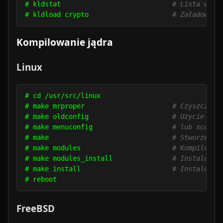
# kldstat                            
# Lista wszy
# kldload crypto                     
# Załadowani
Kompilowanie jądra
Linux
# cd /usr/src/linux

# make mrproper                      
# Czyszczeni
# make oldconfig                     
# Użycie sta
# make menuconfig                    
# lub xconfi
# make                               
# Stworzenie
# make modules                       
# Kompilowan
# make modules_install               
# Instalowan
# make install                       
# Instalowan
FreeBSD