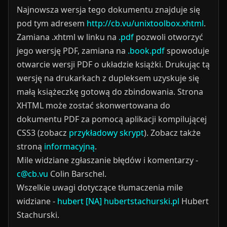
Najnowsza wersja tego dokumentu znajduje się
pod tym adresem
http://cb.vu/unixtoolbox.xhtml
.
Zamiana .xhtml w linku na
.pdf
pozwoli otworzyć
jego wersję PDF, zamiana na
.book.pdf
spowoduje
otwarcie wersji PDF o układzie książki. Drukując tą
wersję na drukarkach z dupleksem uzyskuje się
małą książeczkę gotową do zbindowania.
Strona
XHTML może zostać skonwertowana do
dokumentu PDF za pomocą aplikacji kompilującej
CSS3 (zobacz
przykładowy skrypt
).
Zobacz także
stroną
informacyjną
.
Mile widziane zgłaszanie błędów i komentarzy -
c@cb.vu
Colin Barschel.
Wszelkie uwagi dotyczące tłumaczenia mile
widziane -
hubert [NA] hubertstachurski.pl
Hubert
Stachurski.