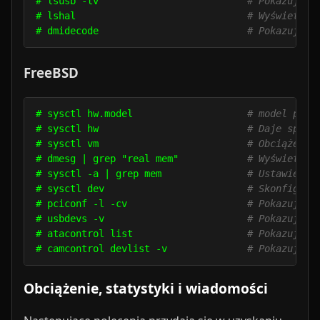
# lsusb -tv                          
# Pokazuje u
# lshal                              
# Wyświetla 
# dmidecode                          
# Pokazuje D
FreeBSD
# sysctl hw.model                    
# model proc
# sysctl hw                          
# Daje sporo
# sysctl vm                          
# Obciążenie
# dmesg | grep "real mem"            
# Wyświetla 
# sysctl -a | grep mem               
# Ustawienia
# sysctl dev                         
# Skonfiguro
# pciconf -l -cv                     
# Pokazuje u
# usbdevs -v                         
# Pokazuje u
# atacontrol list                    
# Pokazuje u
# camcontrol devlist -v              
# Pokazuje u
Obciążenie, statystyki i wiadomości