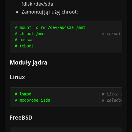
fdisk /dev/sda
Zamontuj ją i użyj chroot:
# mount -o rw /dev/ad4s3a /mnt

# chroot /mnt                        
# chroot do 
# passwd

Moduły jądra
Linux
# lsmod                              
# Lista wszy
# modprobe isdn                      
# Załadowani
FreeBSD