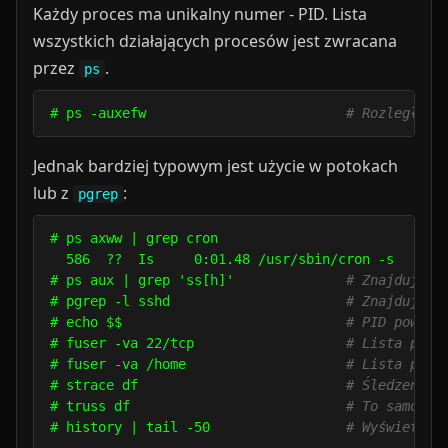
Każdy proces ma unikalny numer - PID. Lista
wszystkich działających procesów jest zwracana
przez
.
ps
# ps -auxefw                         
# Rozległa l
Jednak bardziej typowym jest użycie w potokach
lub z
:
pgrep
# ps axww | grep cron

  586  ??  Is     0:01.48 /usr/sbin/cron -s

# ps aux | grep 'ss[h]'              
# Znajduje w
# pgrep -l sshd                      
# Znajduje P
# echo $$                            
# PID powłok
# fuser -va 22/tcp                   
# Lista proc
# fuser -va /home                    
# Lista proc
# strace df                          
# Śledzenie 
# truss df                           
# To samo co
# history | tail -50                 
# Wyświetla 