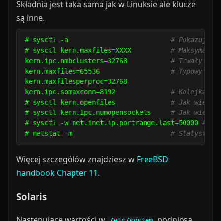
Składnia jest taka sama jak w Linuksie ale klucze
są inne.
# sysctl -a                          
# Pokazuje w
# sysctl kern.maxfiles=XXXX          
# Maksymalna
kern.ipc.nmbclusters=32768           
# Trwały wpi
kern.maxfiles=65536                  
# Typowy wpi
kern.maxfilesperproc=32768

kern.ipc.somaxconn=8192              
# Kolejka TC
# sysctl kern.openfiles              
# Jak wiele 
# sysctl kern.ipc.numopensockets     
# Jak wiele 
# sysctl -w net.inet.ip.portrange.last=50000 
# Do
# netstat -m                         
# Statystyki
Więcej szczegółów znajdziesz w
FreeBSD
handbook Chapter 11
.
Solaris
Następujące wartości w
podniosą
/etc/system