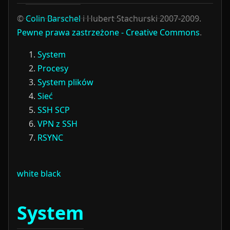
©
Colin Barschel
i Hubert Stachurski 2007-2009.
Pewne prawa zastrzeżone - Creative Commons
.
System
Procesy
System plików
Sieć
SSH SCP
VPN z SSH
RSYNC
white
black
System