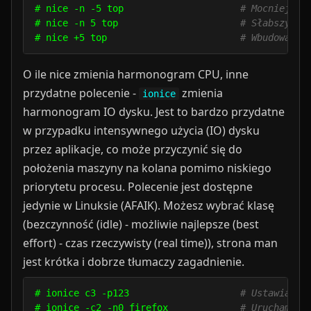
# nice -n -5 top                     
# Mocniejszy
# nice -n 5 top                      
# Słabszy pr
# nice +5 top                        
# Wbudowany 
O ile nice zmienia harmonogram CPU, inne
przydatne polecenie -
zmienia
ionice
harmonogram IO dysku. Jest to bardzo przydatne
w przypadku intensywnego użycia (IO) dysku
przez aplikacje, co może przyczynić się do
położenia maszyny na kolana pomimo niskiego
priorytetu procesu. Polecenie jest dostępne
jedynie w Linuksie (AFAIK). Możesz wybrać klasę
(bezczynność (idle) - możliwie najlepsze (best
effort) - czas rzeczywisty (real time)), strona man
jest krótka i dobrze tłumaczy zagadnienie.
# ionice c3 -p123                    
# Ustawia kl
# ionice -c2 -n0 firefox             
# Uruchamia 