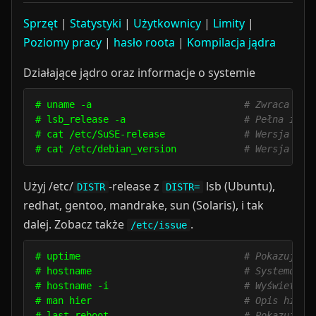
Sprzęt
|
Statystyki
|
Użytkownicy
|
Limity
|
Poziomy pracy
|
hasło roota
|
Kompilacja jądra
Działające jądro oraz informacje o systemie
# uname -a                           
# Zwraca wer
# lsb_release -a                     
# Pełna info
# cat /etc/SuSE-release              
# Wersja SuS
# cat /etc/debian_version            
# Wersja Deb
Użyj /etc/
-release z
lsb (Ubuntu),
DISTR
DISTR=
redhat, gentoo, mandrake, sun (Solaris), i tak
dalej. Zobacz także
.
/etc/issue
# uptime                             
# Pokazuje j
# hostname                           
# Systemowa 
# hostname -i                        
# Wyświetla 
# man hier                           
# Opis hiera
# last reboot                        
# Pokazuje h