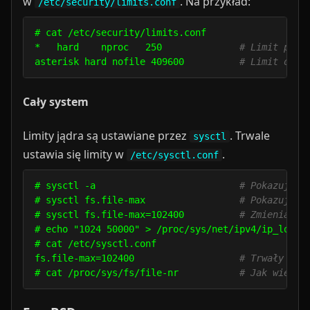
w
. Na przykład:
/etc/security/limits.conf
# cat /etc/security/limits.conf

*   hard    nproc   250              
# Limit proc
asterisk hard nofile 409600          
# Limit otwi
Cały system
Limity jądra są ustawiane przez
. Trwale
sysctl
ustawia się limity w
.
/etc/sysctl.conf
# sysctl -a                          
# Pokazuje w
# sysctl fs.file-max                 
# Pokazuje l
# sysctl fs.file-max=102400          
# Zmienia li
# echo "1024 50000" > /proc/sys/net/ipv4/ip_local
# cat /etc/sysctl.conf

fs.file-max=102400                   
# Trwały wpi
# cat /proc/sys/fs/file-nr           
# Jak wiele 