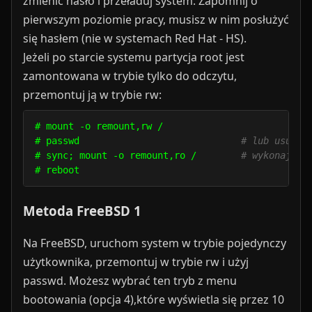
zmienić hasło i przeładuj system. Zapomnij o
pierwszym poziomie pracy, musisz w nim posłużyć
się hasłem (nie w systemach Red Hat - HS).
Jeżeli po starcie systemu partycja root jest
zamontowana w trybie tylko do odczytu,
przemontuj ją w trybie rw:
# mount -o remount,rw /

# passwd                             
# lub usuń h
# sync; mount -o remount,ro /        
# wykonaj sy
Metoda FreeBSD 1
Na FreeBSD, uruchom system w trybie pojedynczy
użytkownika, przemontuj w trybie rw i użyj
passwd. Możesz wybrać ten tryb z menu
bootowania (opcja 4),które wyświetla się przez 10