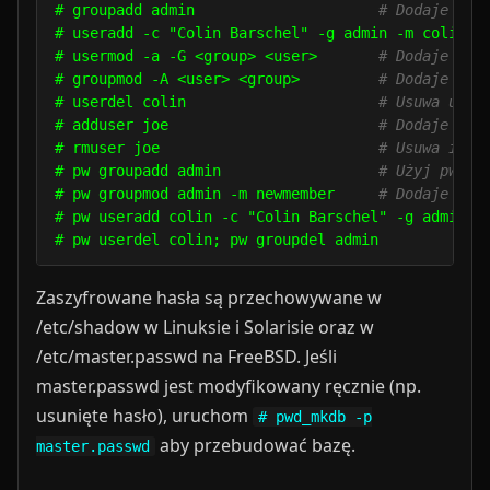
# groupadd admin                     
# Dodaje gru
# useradd -c "Colin Barschel" -g admin -m colin

# usermod -a -G <group> <user>       
# Dodaje ist
# groupmod -A <user> <group>         
# Dodaje ist
# userdel colin                      
# Usuwa użyt
# adduser joe                        
# Dodaje int
# rmuser joe                         
# Usuwa inte
# pw groupadd admin                  
# Użyj pw we
# pw groupmod admin -m newmember     
# Dodaje now
# pw useradd colin -c "Colin Barschel" -g admin -m
Zaszyfrowane hasła są przechowywane w
/etc/shadow w Linuksie i Solarisie oraz w
/etc/master.passwd na FreeBSD. Jeśli
master.passwd jest modyfikowany ręcznie (np.
usunięte hasło), uruchom
# pwd_mkdb -p
aby przebudować bazę.
master.passwd